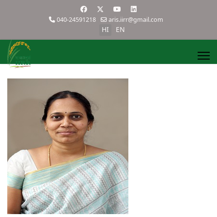
040-24591218
aris.iirr@gmail.com
HI
EN