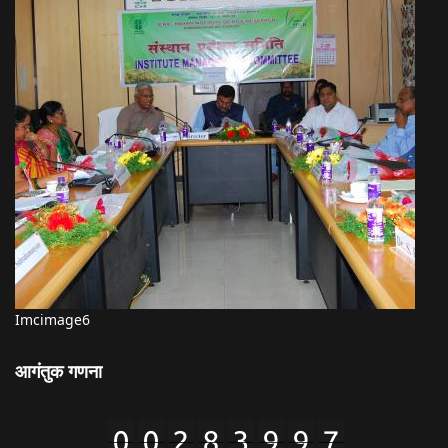
Imcimage6
आगंतुक गणना