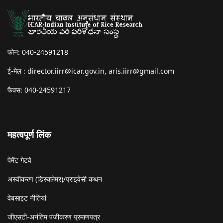
फोन: 040-24591218
ई-मेल :
director.iirr@icar.gov.in
,
aris.iirr@gmail.com
फैक्स: 040-24591217
महत्वपूर्ण लिंक
पेमेंट गेटवे
अस्वीकरण (डिस्क्लेमर)/प्राइवेसी कथन
वेबसाइट नीतियां
जीएसटी-अनंतिम पंजीकरण प्रमाणपत्र