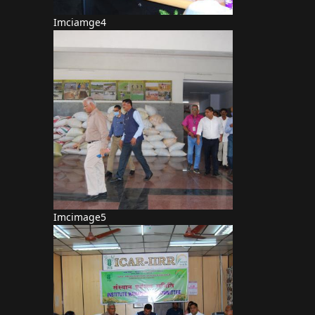
Imciamge4
Imcimage5