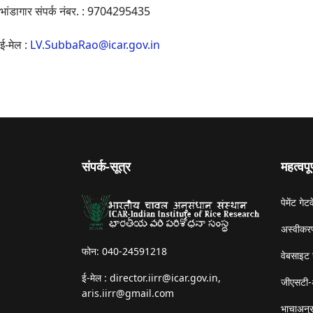
भांडागार संपर्क नंबर. : 9704295435
ई-मेल :
LV.SubbaRao@icar.gov.in
संपर्क-सूत्र
महत्वपू
पेमेंट गेटव
अस्वीकरण
फोन: 040-24591218
वेबसाइट 
ई-मेल :
director.iirr@icar.gov.in
,
जीएसटी-
aris.iirr@gmail.com
भाचाअनुस