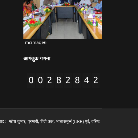
Imcimage6
आगंतुक गणना
ार, प्रभारी, हिंदी कक्ष, भाचाअनुसं (IIRR) एवं, वरिष्ठ