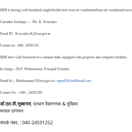
IIRR is having well furnished single/double bed room air conditioned/non-air conditioned accommo
Caretaker Incharge --- Ms. K. Kousalya
Email ID: Kowsalya.K@icar.gov.in
Contact no : 040- 24591331
IIRR have well furnished two seminar halls equipped with projector and computer facilities.
In charge --Dr.P. Muthuraman, Principal Scientist
Email Id.-- Muthuraman.P@icar.gov.in /
mpm63@rediffmail.com
Contact No. --040 - 24591291
डॉ.एल.वी.सुब्बाराव
, प्रधान वैज्ञाननक & मुखिया
फसल उन्नयन
संपर्क नंबर. : 040-24591252