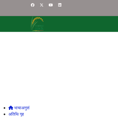
भाचाअनुसं
अतिथि गृह