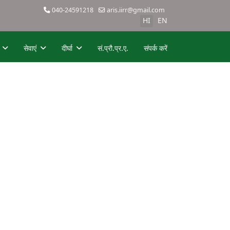
040-24591218
aris.iirr@gmail.com
HI
EN
सेवाएं
दीर्घा
सं.प्रौ.प्र.ए.
संपर्क करें